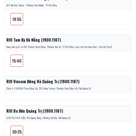
403 Tôn Đức Thắng - Phường Hòa Khánh - TP. Đà Nẵng
19:55
RIO Tam Kỳ Đà Nẵng (1900.1187)
Trung tâm giải trí RIO: Đường Bạch Đằng, Phường Tam Kỳ, TP. Đà Nẵng (sau siêu thị Coop Mart, siêu thị BigC)
15:40
RIO Vincom Đông Hà Quảng Trị (1900.1187)
Tầng 4, VINCOM Plaza Đông Hà, 252 Hùng Vương, Phường Nam Đông Hà, Tỉnh Quảng Trị
RIO Ba Đồn Quảng Trị (1900.1187)
SIÊU THỊ THÁI HẬU, 353 Quang Trung, Phường Ba Đồn, Tỉnh Quảng Trị
20:25