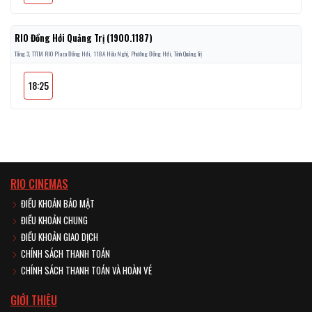
RIO Đồng Hới Quảng Trị (1900.1187)
Tầng 3, TTTM RIO Plaza Đồng Hới, 118A Hữu Nghị, Phường Đồng Hới, Tỉnh Quảng Trị
18:25
RIO CINEMAS
ĐIỀU KHOẢN BẢO MẬT
ĐIỀU KHOẢN CHUNG
ĐIỀU KHOẢN GIAO DỊCH
CHÍNH SÁCH THANH TOÁN
CHÍNH SÁCH THANH TOÁN VÀ HOÀN VÉ
GIỚI THIỆU