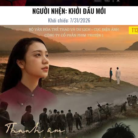
NGƯỜI NHỆN: KHỞI ĐẦU MỚI
Khởi chiếu: 7/31/2026
T1