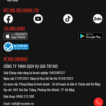
KẾT NỐI VỚI CHÚNG TÔI
TẢI ỨNG DỤNG
VỀ RIO CINEMAS
CÔNG TY TNHH DỊCH VỤ GIẢI TRÍ RIO
Giấy Chứng nhận đăng ký doanh nghiệp: 0402081337
Ngày cấp 27/01/2021. Đăng ký thay đổi lần thứ 12/04/2023
Cơ quan cấp: Phòng Đăng ký kinh doanh - Sở kế hoạch và đầu tư Thành phố Đà Nẵng
Địa chỉ: 403 Tôn Đức Thắng, Phường Hòa Khánh, TP. Đà Nẵng
Điện thoại: 0846.272.288
Email: cskh@riocenter.vn