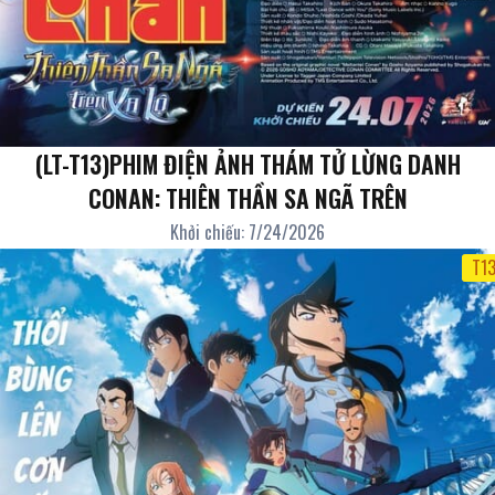
(LT-T13)PHIM ĐIỆN ẢNH THÁM TỬ LỪNG DANH
CONAN: THIÊN THẦN SA NGÃ TRÊN
Khởi chiếu: 7/24/2026
T1