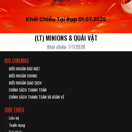
(LT) MINIONS & QUÁI VẬT
Khởi chiếu: 7/1/2026
RIO CINEMAS
ĐIỀU KHOẢN BẢO MẬT
ĐIỀU KHOẢN CHUNG
ĐIỀU KHOẢN GIAO DỊCH
CHÍNH SÁCH THANH TOÁN
CHÍNH SÁCH THANH TOÁN VÀ HOÀN VÉ
GIỚI THIỆU
Liên hệ
Tuyển dụng
Giới thiệu