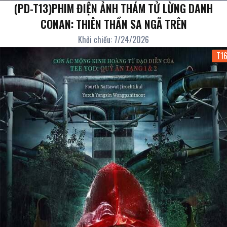
(PD-T13)PHIM ĐIỆN ẢNH THÁM TỬ LỪNG DANH
CONAN: THIÊN THẦN SA NGÃ TRÊN
Khởi chiếu: 7/24/2026
T1