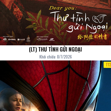
(LT) THƯ TÌNH GỬI NGOẠI
Khởi chiếu: 8/7/2026
T1