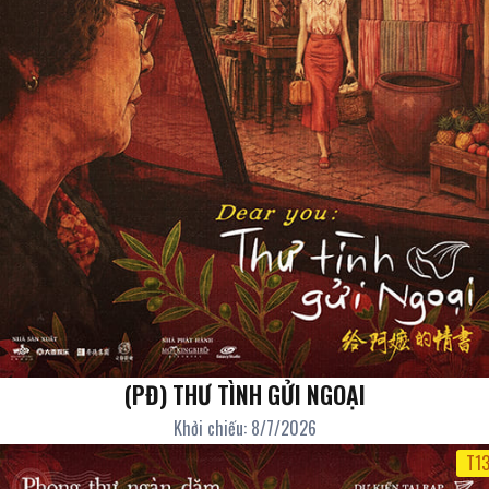
(PĐ) THƯ TÌNH GỬI NGOẠI
Khởi chiếu: 8/7/2026
T1