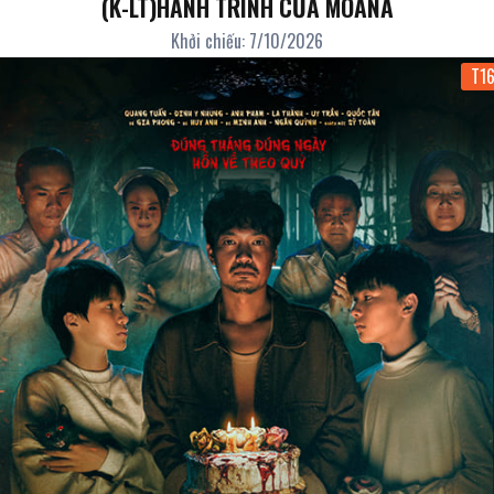
(K-LT)HÀNH TRÌNH CỦA MOANA
Khởi chiếu: 7/10/2026
T1