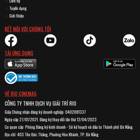
Liên hệ
Tuyển dụng
Giới thiệu
KẾT NỐI VỚI CHÚNG TÔI
TẢI ỨNG DỤNG
VỀ RIO CINEMAS
CÔNG TY TNHH DỊCH VỤ GIẢI TRÍ RIO
Giấy Chứng nhận đăng ký doanh nghiệp: 0402081337
Ngày cấp 27/01/2021. Đăng ký thay đổi lần thứ 12/04/2023
Cơ quan cấp: Phòng Đăng ký kinh doanh - Sở kế hoạch và đầu tư Thành phố Đà Nẵng
Địa chỉ: 403 Tôn Đức Thắng, Phường Hòa Khánh, TP. Đà Nẵng