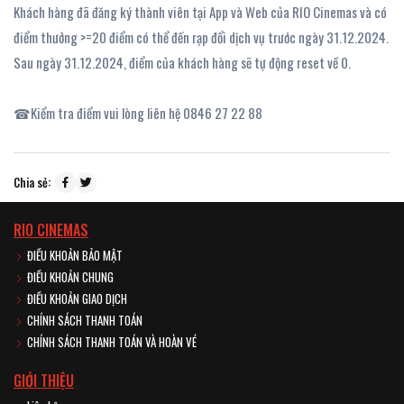
Khách hàng đã đăng ký thành viên tại App và Web của RIO Cinemas và có
điểm thưởng >=20 điểm có thể đến rạp đổi dịch vụ trước ngày 31.12.2024.
Sau ngày 31.12.2024, điểm của khách hàng sẽ tự động reset về 0.
☎Kiểm tra điểm vui lòng liên hệ 0846 27 22 88
Chia sẻ:
RIO CINEMAS
ĐIỀU KHOẢN BẢO MẬT
ĐIỀU KHOẢN CHUNG
ĐIỀU KHOẢN GIAO DỊCH
CHÍNH SÁCH THANH TOÁN
CHÍNH SÁCH THANH TOÁN VÀ HOÀN VÉ
GIỚI THIỆU